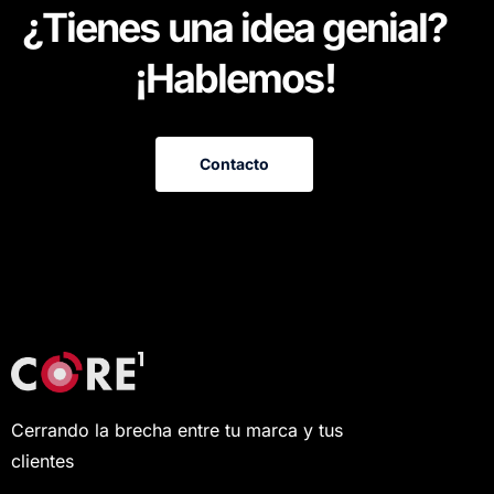
¿
T
i
e
n
e
s
u
n
a
i
d
e
a
g
e
n
i
a
l
?
¡
H
a
b
l
e
m
o
s
!
Contacto
Cerrando la brecha entre tu marca y tus
clientes